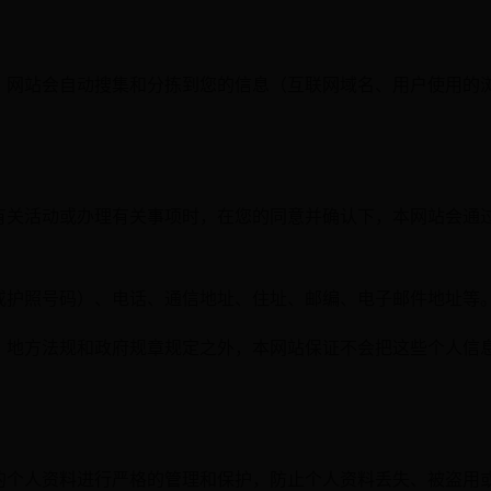
，网站会自动搜集和分拣到您的信息（互联网域名、用户使用的
有关活动或办理有关事项时，在您的同意并确认下，本网站会通
（或护照号码）、电话、通信地址、住址、邮编、电子邮
、地方法规和政府规章规定之外，本网站保证不会把这些个人信
的个人资料进行严格的管理和保护，防止个人资料丢失、被盗用