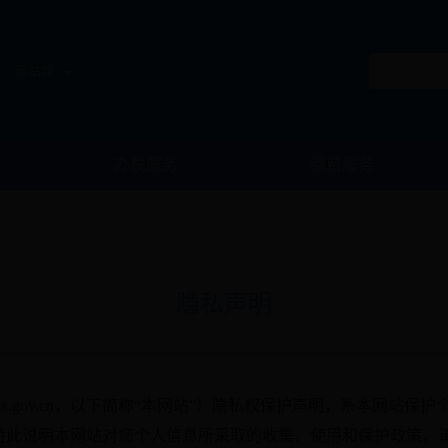
网站群
办税服务
缴费服务
隐私声明
dltax.gov.cn，以下简称“本网站”）隐私权保护声明，系本网站保
特此说明本网站对您个人信息所采取的收集、使用和保护政策，