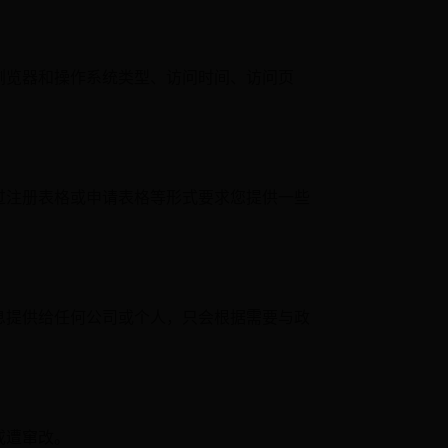
政务
百度
顶部
回到
浏览器和操作系统类型、访问时间、访问页
过注册表格或申请表格等形式要求您提供一些
件地址等。
息提供给任何公司或个人，只会根据需要与政
或遭窜改。