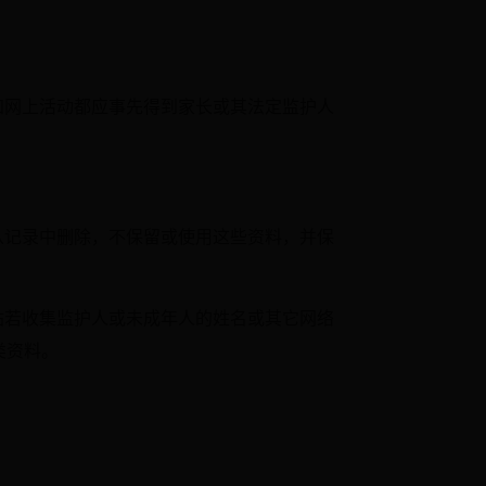
参加网上活动都应事先得到家长或其法定监护人
从记录中删除，不保留或使用这些资料，并保
站若收集监护人或未成年人的姓名或其它网络
类资料。