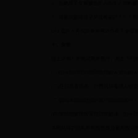
2、拒绝其子女或被监护人的个人资料
3、变更或删除其子女或被监护人个人
(六) 监护人有权拒绝本网站与其子女
十、免责
除上述第七条规定属免责外，发生下列
(一)由于您将用户密码告知他人或与他
(二)任何黑客攻击、计算机病毒侵入或
(三)因与本网站链接的其它网站造成个
(四)本网站繁体版采用软件翻译，由于
本网站保护隐私声明的修改及更新权均属于广东