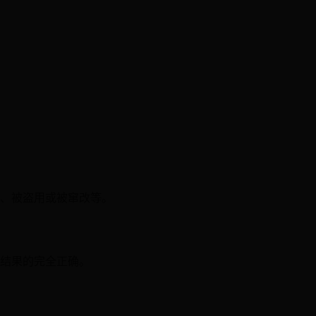
失、被盗用或被窜改等。
换结果的完全正确。