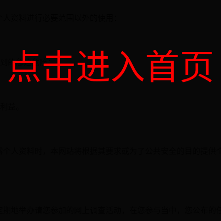
个人资料进行必要范围以外的使用：
点击进入首页
遇到的急迫危险；
大利益。
露个人资料时，本网站将根据其要求或为了公共安全的目的提供
定期地举办请您参加的网上调查活动，在您参与当中，您公布的