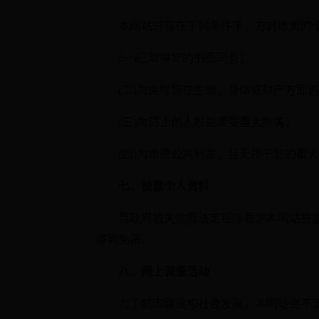
本网站只有在下列条件下，方对收集的
(一)已取得您的书面同意；
(二)为免除您在生命、身体或财产方面
(三)为防止他人权益遭受重大危害；
(四)为增进公共利益，且无损于您的重
七、披露个人资料
当政府机关依照法定程序要求本网站披
得到免责。
八、网上调查活动
为了城市建设和社会发展，本网站会不