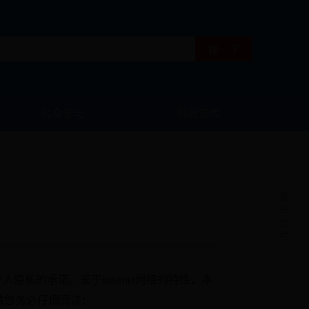
公众参与
税收宣传
微信
政务
微博
政务
展
开
手机版
边
栏
APP
护个人隐私的承诺。鉴于Internet网络的特性，本
咨询
智能
请您务必仔细阅读：