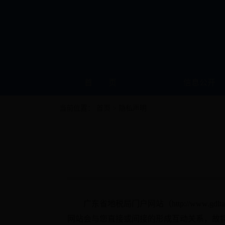
首 页
信息公开
当前位置：
首页
> 隐私声明
广东省地税局门户网站（http://www.g
网站会与您直接或间接的形成互动关系，故