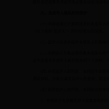
醒并请您慎重考虑是否有必要在这些活动中
九、未成年人隐私权的保护
(一) 本网站通过计算机技术对未成年
（以下简称“监护人”）的可经查证的同意。
(二) 监护人应承担保护未成年人在网
(三) 本网站认为有必要收集未成年人
证不会要求未成年人提供额外的个人资料，
(四) 未经监护人的同意，本网站不会
通讯资料，仅是为满足监护人的要求；若监
(五) 若经监护人的同意，本网站可对
1、审视其子女或被监护人收集资料的机