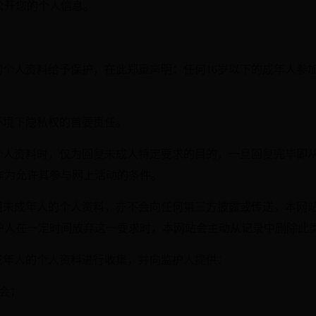
公开您的个人信息。
人的个人资料给予保护，在此郑重声明：任何16岁以下的成年人
络环境下隐私权的首要责任。
的个人资料时，仅为回复未成人特定要求的目的，一旦回复完毕即
作为允许其参与网上活动的条件。
使用未成年人的个人资料，亦不会向任何第三方披露或传送。本网
护人在一定时间放弃这一要求时，本网站会主动从记录中删除此
未成年人的个人资料进行收集，并向监护人提供：
会；