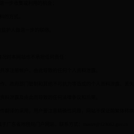
被进一步收集或利用的机会；
资料的方式。
或被监护人做进一步的联络。
情况时本网站也不承担任何责任：
人共享注册帐户，由此导致的任何个人资料泄露。
发作、政府部门管制和其他不可抗力等造成的个人资料泄露、丢
人资料泄露及由此而导致的任何法律争议和后果。
软件翻译的采用，用户要注意精确性问题，网站不保证简繁体转
省地税局门户网站，联系方式：master@123662.gov.cn