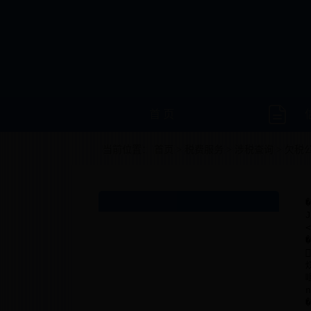
首 页
当前位置：
首页
>
税费服务
>
涉税查询
> 欠税