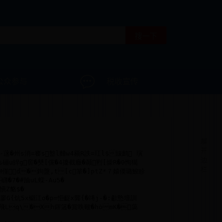
公众参与
税收宣传
微信
政务
微博
政务
展
开
手机版
边
栏
APP
咨询
智能