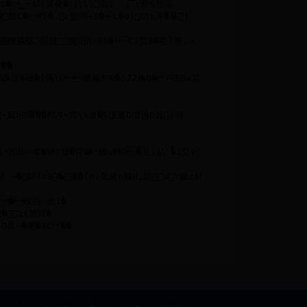
政务
百度
顶部
回到